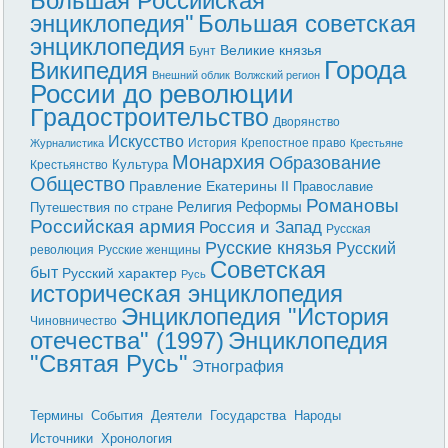
Большая Российская
энциклопедия"
Большая советская
энциклопедия
Великие князья
Бунт
Города
Википедия
Внешний облик
Волжский регион
России до революции
Градостроительство
Дворянство
Искусство
История
Крепостное право
Журналистика
Крестьяне
Монархия
Образование
Культура
Крестьянство
Общество
Правление Екатерины II
Православие
Романовы
Реформы
Религия
Путешествия по стране
Российская армия
Россия и Запад
Русская
Русские князья
Русский
революция
Русские женщины
Советская
быт
Русский характер
Русь
историческая энциклопедия
Энциклопедия "История
Чиновничество
отечества" (1997)
Энциклопедия
"Святая Русь"
Этнография
Термины
События
Деятели
Государства
Народы
Источники
Хронология