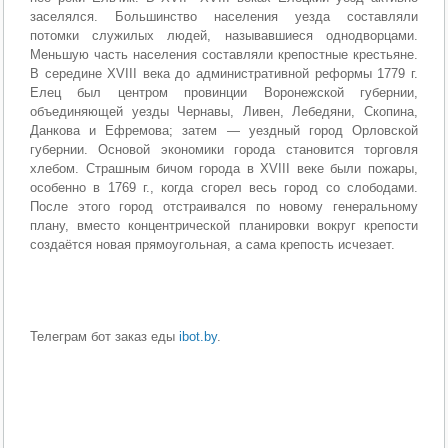
заселялся. Большинство населения уезда составляли
потомки служилых людей, называвшиеся однодворцами.
Меньшую часть населения составляли крепостные крестьяне.
В середине XVIII века до административной реформы 1779 г.
Елец был центром провинции Воронежской губернии,
объединяющей уезды Чернавы, Ливен, Лебедяни, Скопина,
Данкова и Ефремова; затем — уездный город Орловской
губернии. Основой экономики города становится торговля
хлебом. Страшным бичом города в XVIII веке были пожары,
особенно в 1769 г., когда сгорел весь город со слободами.
После этого город отстраивался по новому генеральному
плану, вместо концентрической планировки вокруг крепости
создаётся новая прямоугольная, а сама крепость исчезает.
Телеграм бот заказ еды
ibot.by
.