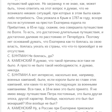
путешествий царских. Но заграницу я не знаю, как, может
быть, точно ответить на этот вопрос я думаю, что не
возникало никаких ситуаций, при которых в этом была какая-
либо потребность. Она уезжала в Крым в 1787-м году, вскоре
после вступления на престол Екатерина ездила по
Прибалтике, в 65-м году, скажем, она совершила путешествие
по Волге. То есть, это достаточно длительные путешествия, и
достаточно далекие по расстоянию от Петербурга. Поэтому
нет оснований думать, что Екатерина как-то боялась за свою
власть, боялась уехать из страны, что что-то произойдет в ее
отсутствие.
С. БУНТМАН Не боялась, да?
А. КАМЕНСКИЙ Я думаю, что такой причины все-таки не
было. А просто не было такой необходимости, я думаю,
никогда.
С. БУНТМАН А вот интересно, насколько вне, например,
военных кампаний, были, если короли были во главе этих
кампаний, или каких-то встреч последующих за военными
кампаниями. Все-таки, в 18-м веке это было принято. Я не
имею ввиду путешествие Петра постоянные, это была другая
эпоха, другой характер. Вообще, насколько это был быт
монарший? Или вообще не был?
А. КАМЕНСКИЙ Ну, в Россию при Екатерине приезжали