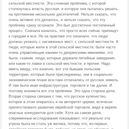
сельской местности. Эта сложная проблема, с которой
столкнулась власть русская, и которую она пыталась решать
на протяжении нескольких десятилетий. Нельзя сказать, что
очень активно это делалось, и нельзя сказать, что эту
проблему сразу осознали. Это был достаточно постепенный
процесс. Сначала казалось, что просто всех сейчас припишут
к городам и все. Но на практике это означало, что люди
должны уезжать с насиженных мест, с сельской местности. А
люди, которые жили в этой сельской местности, были часто
очень управляющие какими-то дворянскими имениями, это
были, скажем, люди, которые держали питейные заведения,
или какие-то лавки в сельской местности, и прочее. Надо
иметь ввиду, что конечно, вот эти бывшие польские
территории, которые были присоединены, они в социально-
экономическом плане все-таки отличались от русских земель.
И там была иная инфраструктура, торговля и так далее. И
поэтому возникла вот эта проблема. Это одна сторона дела.
Вторая сторона связана с тем, что русское купечество,
которое в этом опиралось и на авторитет церкви, всячески
препятствовало развитию еврейской торговли, видя в евреях
опасных конкурентов для себя. Хотя на самом деле,
современные исследования показывают, что реально эта
угроза была не столь уж велика, потому что, во-первых,