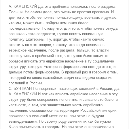
А. КАМЕНСКИЙ Да, эта проблема появилась после раздела
Польши. На самом деле, это очень не простая проблема. И
для того, чтобы ее понять по-настоящему, все-таки, я думаю,
что мы, может быть, пойдем немножко более
последовательно. Потому что, для того, чтобы понять откуда
возникла черта оседлости, нужно понять социальную
политику Екатерины. Ну, вкратце, чтобы как-то сейчас
ответить на этот вопрос, я скажу, что когда появилось
еврейское население, после раздела Польши, то власти
столкнулись с проблемой того, что нужно было каким-то
образом вписать это еврейское население в ту социальную
структуру, которую Екатерина формировала еще до этого, и
дальше потом формировала. В прошлый раз я говорил о том,
что одной из своих важнейших задач она видела создание
сословий в России.
С. БУНТМАН Полноценных, настоящих сословий в России, да.
А. КАМЕНСКИЙ И вот как вписать еврейское население в эту
структуру было совершенно непонятно, и связано это было, в
частности, с тем, что значительная часть еврейского
населения, оказавшегося на территории Российской империи,
проживало в сельской местности, при этом не будучи
земледельцами. По своему роду занятий их как бы нужно
было приписывать к городам. Но при этом они проживали в