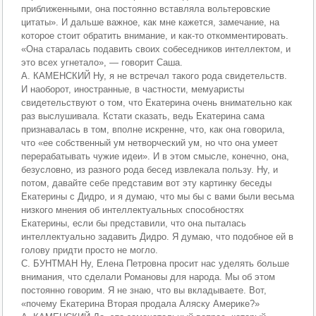
приближенными, она постоянно вставляла вольтеровские
цитаты». И дальше важное, как мне кажется, замечание, на
которое стоит обратить внимание, и как-то откомментировать.
«Она старалась подавить своих собеседников интеллектом, и
это всех угнетало», — говорит Саша.
А. КАМЕНСКИЙ Ну, я не встречал такого рода свидетельств.
И наоборот, иностранные, в частности, мемуаристы
свидетельствуют о том, что Екатерина очень внимательно как
раз выслушивала. Кстати сказать, ведь Екатерина сама
признавалась в том, вполне искренне, что, как она говорила,
что «ее собственный ум нетворческий ум, но что она умеет
перерабатывать чужие идеи». И в этом смысле, конечно, она,
безусловно, из разного рода бесед извлекала пользу. Ну, и
потом, давайте себе представим вот эту картинку беседы
Екатерины с Дидро, и я думаю, что мы бы с вами были весьма
низкого мнения об интеллектуальных способностях
Екатерины, если бы представили, что она пыталась
интеллектуально задавить Дидро. Я думаю, что подобное ей в
голову придти просто не могло.
С. БУНТМАН Ну, Елена Петровна просит нас уделять больше
внимания, что сделали Романовы для народа. Мы об этом
постоянно говорим. Я не знаю, что вы вкладываете. Вот,
«почему Екатерина Вторая продала Аляску Америке?»