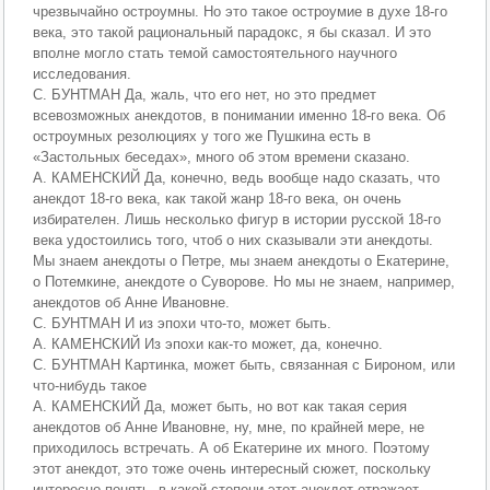
чрезвычайно остроумны. Но это такое остроумие в духе 18-го
века, это такой рациональный парадокс, я бы сказал. И это
вполне могло стать темой самостоятельного научного
исследования.
С. БУНТМАН Да, жаль, что его нет, но это предмет
всевозможных анекдотов, в понимании именно 18-го века. Об
остроумных резолюциях у того же Пушкина есть в
«Застольных беседах», много об этом времени сказано.
А. КАМЕНСКИЙ Да, конечно, ведь вообще надо сказать, что
анекдот 18-го века, как такой жанр 18-го века, он очень
избирателен. Лишь несколько фигур в истории русской 18-го
века удостоились того, чтоб о них сказывали эти анекдоты.
Мы знаем анекдоты о Петре, мы знаем анекдоты о Екатерине,
о Потемкине, анекдоте о Суворове. Но мы не знаем, например,
анекдотов об Анне Ивановне.
С. БУНТМАН И из эпохи что-то, может быть.
А. КАМЕНСКИЙ Из эпохи как-то может, да, конечно.
С. БУНТМАН Картинка, может быть, связанная с Бироном, или
что-нибудь такое
А. КАМЕНСКИЙ Да, может быть, но вот как такая серия
анекдотов об Анне Ивановне, ну, мне, по крайней мере, не
приходилось встречать. А об Екатерине их много. Поэтому
этот анекдот, это тоже очень интересный сюжет, поскольку
интересно понять, в какой степени этот анекдот отражает