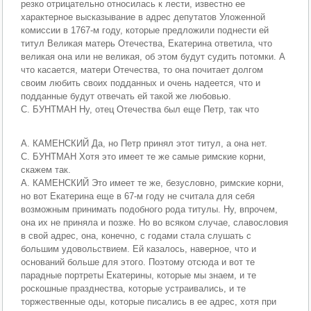
резко отрицательно относилась к лести, известно ее
характерное высказывание в адрес депутатов Уложенной
комиссии в 1767-м году, которые предложили поднести ей
титул Великая матерь Отечества, Екатерина ответила, что
великая она или не великая, об этом будут судить потомки. А
что касается, матери Отечества, то она почитает долгом
своим любить своих подданных и очень надеется, что и
подданные будут отвечать ей такой же любовью.
С. БУНТМАН Ну, отец Отечества был еще Петр, так что
А. КАМЕНСКИЙ Да, но Петр принял этот титул, а она нет.
С. БУНТМАН Хотя это имеет те же самые римские корни,
скажем так.
А. КАМЕНСКИЙ Это имеет те же, безусловно, римские корни,
но вот Екатерина еще в 67-м году не считала для себя
возможным принимать подобного рода титулы. Ну, впрочем,
она их не приняла и позже. Но во всяком случае, славословия
в свой адрес, она, конечно, с годами стала слушать с
большим удовольствием. Ей казалось, наверное, что и
оснований больше для этого. Поэтому отсюда и вот те
парадные портреты Екатерины, которые мы знаем, и те
роскошные празднества, которые устраивались, и те
торжественные оды, которые писались в ее адрес, хотя при