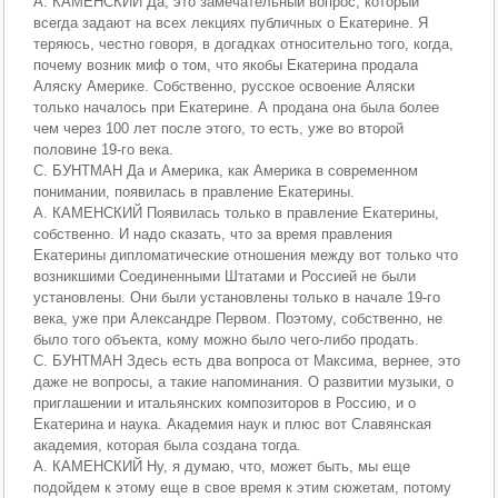
А. КАМЕНСКИЙ Да, это замечательный вопрос, который
всегда задают на всех лекциях публичных о Екатерине. Я
теряюсь, честно говоря, в догадках относительно того, когда,
почему возник миф о том, что якобы Екатерина продала
Аляску Америке. Собственно, русское освоение Аляски
только началось при Екатерине. А продана она была более
чем через 100 лет после этого, то есть, уже во второй
половине 19-го века.
С. БУНТМАН Да и Америка, как Америка в современном
понимании, появилась в правление Екатерины.
А. КАМЕНСКИЙ Появилась только в правление Екатерины,
собственно. И надо сказать, что за время правления
Екатерины дипломатические отношения между вот только что
возникшими Соединенными Штатами и Россией не были
установлены. Они были установлены только в начале 19-го
века, уже при Александре Первом. Поэтому, собственно, не
было того объекта, кому можно было чего-либо продать.
С. БУНТМАН Здесь есть два вопроса от Максима, вернее, это
даже не вопросы, а такие напоминания. О развитии музыки, о
приглашении и итальянских композиторов в Россию, и о
Екатерина и наука. Академия наук и плюс вот Славянская
академия, которая была создана тогда.
А. КАМЕНСКИЙ Ну, я думаю, что, может быть, мы еще
подойдем к этому еще в свое время к этим сюжетам, потому