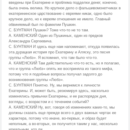
введены при Екатерине и проблема подделки денег, конечно,
была очень велика. Но крупное дело о фальшивомонетчиках в
екатерининское царствование с евреями никак, одно было
крупное дело, но к евреям отношения не имело. Главный
обвиняемый был по фамилии Пушкин.
С. БУНТМАН Пушкин? Тоже что-то не то там.
А. КАМЕНСКИЙ Один из Пушкиных, один из предков
Александра Сергеевича.
С. БУНТМАН И здесь еще нам напоминают, откуда появилась
эта дурацкая история про Екатерину и Аляску, это песня
группы «Любэ». Я вспомнил, что там было что-то.
А. КАМЕНСКИЙ Там действительно что-то есть, но я полагаю,
что и группа «Любэ» опять же восприняла из такого мифа,
потому что я подобные вопросы получал задолго до
возникновения группы «Любэ».
С. БУНТМАН Понятно. Ну, мы вернемся к личности
Екатерины. И, может быть, резюмируя здесь, насколько
изменялись привычки Екатерины, и ее распорядок дня,
взгляды, с возрастом и с течением событий?
А. КАМЕНСКИЙ Ну, вот, говоря об изменениях каких-то, мы
должны сказать еще прежде всего о двух важных чертах ее
характера, потому что иначе, во-первых, и образ будет
неполным, а во-вторых, он получится таким у нас, несколько
идеальным, что ли.