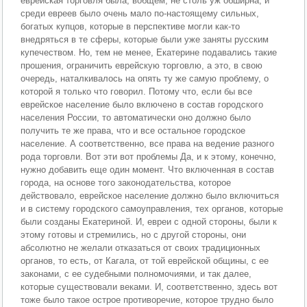
еврейская торговля была, вобщем, не столь уж обширна, и
среди евреев было очень мало по-настоящему сильных,
богатых купцов, которые в перспективе могли как-то
внедряться в те сферы, которые были уже заняты русским
купечеством. Но, тем не менее, Екатерине подавались такие
прошения, ограничить еврейскую торговлю, а это, в свою
очередь, наталкивалось на опять ту же самую проблему, о
которой я только что говорил. Потому что, если бы все
еврейское население было включено в состав городского
населения России, то автоматически оно должно было
получить те же права, что и все остальное городское
население. А соответственно, все права на ведение разного
рода торговли. Вот эти вот проблемы Да, и к этому, конечно,
нужно добавить еще один момент. Что включенная в состав
города, на основе того законодательства, которое
действовало, еврейское население должно было включиться
и в систему городского самоуправления, тех органов, которые
были созданы Екатериной. И, евреи с одной стороны, были к
этому готовы и стремились, но с другой стороны, они
абсолютно не желали отказаться от своих традиционных
органов, то есть, от Кагала, от той еврейской общины, с ее
законами, с ее судебными полномочиями, и так далее,
которые существовали веками. И, соответственно, здесь вот
тоже было такое острое противоречие, которое трудно было