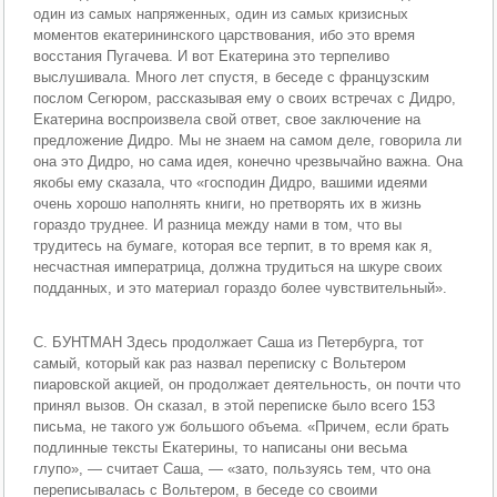
один из самых напряженных, один из самых кризисных
моментов екатерининского царствования, ибо это время
восстания Пугачева. И вот Екатерина это терпеливо
выслушивала. Много лет спустя, в беседе с французским
послом Сегюром, рассказывая ему о своих встречах с Дидро,
Екатерина воспроизвела свой ответ, свое заключение на
предложение Дидро. Мы не знаем на самом деле, говорила ли
она это Дидро, но сама идея, конечно чрезвычайно важна. Она
якобы ему сказала, что «господин Дидро, вашими идеями
очень хорошо наполнять книги, но претворять их в жизнь
гораздо труднее. И разница между нами в том, что вы
трудитесь на бумаге, которая все терпит, в то время как я,
несчастная императрица, должна трудиться на шкуре своих
подданных, и это материал гораздо более чувствительный».
С. БУНТМАН Здесь продолжает Саша из Петербурга, тот
самый, который как раз назвал переписку с Вольтером
пиаровской акцией, он продолжает деятельность, он почти что
принял вызов. Он сказал, в этой переписке было всего 153
письма, не такого уж большого объема. «Причем, если брать
подлинные тексты Екатерины, то написаны они весьма
глупо», — считает Саша, — «зато, пользуясь тем, что она
переписывалась с Вольтером, в беседе со своими