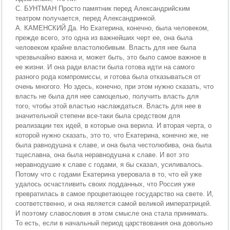
С. БУНТМАН Просто памятник перед Александрийским
театром получается, перед Александринкой.
А. КАМЕНСКИЙ Да. Но Екатерина, конечно, была человеком,
прежде всего, это одна из важнейших черт ее, она была
человеком крайне властолюбивым. Власть для нее была
чрезвычайно важна и, может быть, это было самое важное в
ее жизни. И она ради власти была готова идти на самого
разного рода компромиссы, и готова была отказываться от
очень многого. Но здесь, конечно, при этом нужно сказать, что
власть не была для нее самоцелью, получить власть для
того, чтобы этой властью наслаждаться. Власть для нее в
значительной степени все-таки была средством для
реализации тех идей, в которые она верила. И вторая черта, о
которой нужно сказать, это то, что Екатерина, конечно же, не
была равнодушна к славе, и она была честолюбива, она была
тщеславна, она была неравнодушна к славе. И вот это
неравнодушие к славе с годами, я бы сказал, усиливалось.
Потому что с годами Екатерина уверовала в то, что ей уже
удалось осчастливить своих подданных, что Россия уже
превратилась в самое процветающее государство на свете. И,
соответственно, и она является самой великой императрицей.
И поэтому славословия в этом смысле она стала принимать.
То есть, если в начальный период царствования она довольно