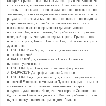
монархи. Приезжал австрийский император Иосиф Второй. Но,
кстати сказать, приезжал инкогнито. Но что значит инкогнито?
То есть, это означает, что все знали, кто это, естественно, но
это значит, что ему не отдавали королевские почести. То есть,
ритуал встречи был иным. То есть, это опять же, переводя на
современный язык, это не был официальный визит, то, что
называется на языке современного дипломатического
протокола. Это, можно сказать, был рабочий визит. Приезжал
шведский король, молодой шведский король. Приезжал брат
прусского короля, Генрих Прусский. Вот, собственно говоря, я
думаю, и все.
С. БУНТМАН И наоборот, от нас ездили великий князь с
великой княгиней.
А. КАМЕНСКИЙ Да, великий князь Павел. Опять же,
путешествуя инкогнито.
С. БУНТМАН Граф Северный, по-моему, фигурировал.
А. КАМЕНСКИЙ Да, граф и графиня Северные.
С. БУНТМАН Еще здесь вопрос. Да, вопрос с национальной
политикой Екатерины и Максим из Пушкино говорит, что мы не
упоминаем о том, что именно Екатерина ввела черту
оседлости для евреев. И надпись, что «врагов Спасителя не
буду в своем Отечестве держать». Вот эта проблема, которая,
судя по всему, появилась при разделе Польши.