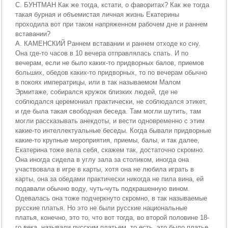
С. БУНТМАН Как же тогда, кстати, о фаворитах? Как же тогда
такая бурная и объемистая личная жизнь Екатерины
проходила вот при таком напряженном рабочем дне и раннем
вставании?
А. КАМЕНСКИЙ Раннем вставании и раннем отходе ко сну.
Она где-то часов в 10 вечера отправлялась спать. И по
вечерам, если не было каких-то придворных балов, приемов
больших, обедов каких-то придворных, то по вечерам обычно
в покоях императрицы, или в так называемом Малом
Эрмитаже, собирался кружок близких людей, где не
соблюдался церемониал практически, не соблюдался этикет,
и где была такая свободная беседа. Там могли шутить, там
могли рассказывать анекдоты, и вести одновременно с этим
какие-то интеллектуальные беседы. Когда бывали придворные
какие-то крупные мероприятия, приемы, балы, и так далее,
Екатерина тоже вела себя, скажем так, достаточно скромно.
Она иногда сидела в углу зала за столиком, иногда она
участвовала в игре в карты, хотя она не любила играть в
карты, она за обедами практически никогда не пила вина, ей
подавали обычно воду, чуть-чуть подкрашенную вином.
Одевалась она тоже подчеркнуто скромно, в так называемые
русские платья. Но это не были русские национальные
платья, конечно, это то, что вот тогда, во второй половине 18-
го века, называли русским платьем, то есть, это было платье