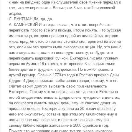
к нам на пейджер один из слушателей свое мнение передал о
том, что ее переписка с Вольтером была такой пиаровской
акцией.
С. БУНТМАН Да, да, да.
А. КАМЕНСКИЙ И я тогда сказал, что стоит попробовать
переписать просто все эти письма, чтобы понять, что русская
императрица, которая правила одной из величайших держав
мира, вряд ли стоило тратить столько сил, времени на все на
это, если бы это просто была пиаровская акция. Ну, это наш с
вами слушатель, если он последует совету, он будет это
переписывать шариковой ручкой. Екатерина писала гусиным
пером на бумаге 18-го века, этот процесс был значительно
более долгий и трудный, трудоемкий. Но можно привести
другой пример. Осенью 1773-го года в Россию приехал Дени
Дидро. И Дидро приехал, собственно говоря, потому, что он
считал своим долгом выразить свою признательность
Екатерине. Потому что за несколько лет до этого Екатерина
его облагодетельствовала. Дидро очень нуждался в деньгах,
он собирался выдать замуж дочь, ему не хватало денег на
приданое дочери. Екатерина купила за 20 тысяч франков у
него его библиотеку, оставив при этом эту библиотеку ему в
пожизненное пользование, и при этом назначив ему как
своему библиотекарю жалование в 1000 франков в год.
Причем это жалование ему было тут же, через некоторое