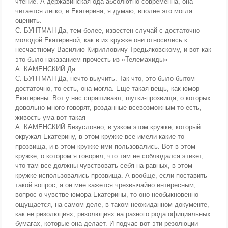
чтение. А державинская ода абсолютно современна, она
читается легко, и Екатерина, я думаю, вполне это могла
оценить.
С. БУНТМАН Да, тем более, известен случай с достаточно
молодой Екатериной, как в их кружке они относились к
несчастному Василию Кирилловичу Тредьяковскому, и вот как
это было наказанием прочесть из «Телемахиды»
А. КАМЕНСКИЙ Да.
С. БУНТМАН Да, нечто выучить. Так что, это было бытом
достаточно, то есть, она могла. Еще такая вещь, как юмор
Екатерины. Вот у нас спрашивают, шутки-прозвища, о которых
довольно много говорят, розданные всевозможным то есть,
живость ума вот такая
А. КАМЕНСКИЙ Безусловно, в узком этом кружке, который
окружал Екатерину, в этом кружке все имели какие-то
прозвища, и в этом кружке ими пользовались. Вот в этом
кружке, о котором я говорил, что там не соблюдался этикет,
что там все должны чувствовать себя на равных, в этом
кружке использовались прозвища. А вообще, если поставить
такой вопрос, а он мне кажется чрезвычайно интересным,
вопрос о чувстве юмора Екатерины, то оно необыкновенно
ощущается, на самом деле, в таком неожиданном документе,
как ее резолюциях, резолюциях на разного рода официальных
бумагах, которые она делает. И подчас вот эти резолюции