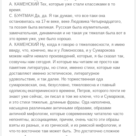
А. КАМЕНСКИЙ Тех, которые уже стали классиками в то
время.
С. БУНТМАН Да, да. Я так думаю, что все-таки она
остановилась на 17-м веке, веке Людовика Четырнадцатого,
та поэзия была великая. Русская была изумительная,
замечательная, динамичная и не такая уж тяжелая была вот в
это время уже, уже было хорошо.
А. КАМЕНСКИЙ Ну, когда я говорю о тяжеловесности, я имею
ввиду, что, конечно, мы и у Ломоносова, и у Сумарокова
можем найти немало произведений, которые, я бы сказал так,
созвучны нам сегодня. И которые мы читаем не просто как
памятник литературы, но стихи, именно стихи, которые нам
доставляют именно эстетическое, литературное
удовольствие, и так далее. Но торжественная ода
сумароковская, она, безусловно, тяжеловесна и главный
одописец екатерининского времени, Петров, которого почти не
знают уже сейчас, он писал в том же ключе, что и Сумароков,
и это стихи тяжелые, длинные фразы. Ода наполнена,
насыщена различными античными образами, образами
античной мифологии, которые современному читателю часто
непонятны, ассоциациями, причем, очень часто эти образы
взяты из разных, и из греческой, и из римской мифологии, и
что-то восточное там может быть. Это достаточно сложное