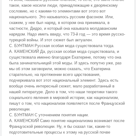
такое, какое носили люди, принадлежащие к дворянскому
сословию, но с какими-то элементами вот этого вот
национального. Это называлось русским фасоном. Или,
скажем, у нее был наряд, в котором она принимала, в
частности, Дидро, и который она называла молдаванским
нарядом. Надо иметь ввиду, что 73-й год — это время русско-
турецкой войны. И этот сюжет был актуален.
С. БУНТМАН Русская особая мода существовала тогда.
А. КАМЕНСКИЙ Да, русская особая мода существовала, и
существовала именно благодаря Екатерине, потому что она
была зачинательницей этой моды. И здесь попутно уже, раз
мы об этом заговорили, можно сказать, что Екатерина
старательно, на протяжении всего царствования,
подчеркивала вот этот национальный элемент. Здесь есть
вообще очень интересный сюжет, мало разработанный в
нашей литературе. Дело в том, что наши теоретики такого
социального явления в мировой истории, как национализм,
пишут о том, что национализм появляется после Французской
революции.
С. БУНТМАН С уточнением понятия нации.
А. КАМЕНСКИЙ Само понятие национализма возникает после
Французской революции. Ну, я бы сказал так, какие-то
подготовительные процессы к этому на русской почве