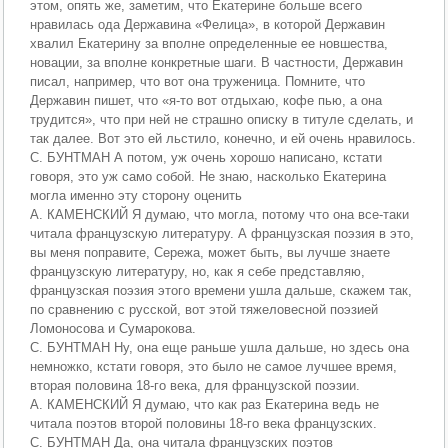
этом, опять же, заметим, что Екатерине больше всего
нравилась ода Державина «Фелица», в которой Державин
хвалил Екатерину за вполне определенные ее новшества,
новации, за вполне конкретные шаги. В частности, Державин
писал, например, что вот она труженица. Помните, что
Державин пишет, что «я-то вот отдыхаю, кофе пью, а она
трудится», что при ней не страшно описку в титуле сделать, и
так далее. Вот это ей льстило, конечно, и ей очень нравилось.
С. БУНТМАН А потом, уж очень хорошо написано, кстати
говоря, это уж само собой. Не знаю, насколько Екатерина
могла именно эту сторону оценить
А. КАМЕНСКИЙ Я думаю, что могла, потому что она все-таки
читала французскую литературу. А французская поэзия в это,
вы меня поправите, Сережа, может быть, вы лучше знаете
французскую литературу, но, как я себе представляю,
французская поэзия этого времени ушла дальше, скажем так,
по сравнению с русской, вот этой тяжеловесной поэзией
Ломоносова и Сумарокова.
С. БУНТМАН Ну, она еще раньше ушла дальше, но здесь она
немножко, кстати говоря, это было не самое лучшее время,
вторая половина 18-го века, для французской поэзии.
А. КАМЕНСКИЙ Я думаю, что как раз Екатерина ведь не
читала поэтов второй половины 18-го века французских.
С. БУНТМАН Да, она читала французских поэтов