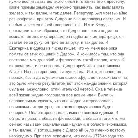
нужно воспитывать великого князя и готовить его к престолу,
какие приемы земледелия нужно применять, как выплавлять
железо, и так далее, и так далее. Репертуар был чрезвычайно
разнообразен, при этом Дидро не был человеком светским. И
он был известен своей говорливостью. И эти беседы
проходили таким образом, что Дидро все время ходил по
комнате, он жестикулировал, он подбегал к императрице, он
хватал ее за руку, он тряс ее за руку, и так далее. И
Екатерина в одном из писем пишет, что «у меня все бока
помяты от этих общений с Дидро». И кончилось тем, что она
поставила между собой и философом такой столик, который
их разделял, и не позволял Дидро приближаться слишком
близко. Но она терпеливо выслушивала. И это, конечно, во-
первых, была дань уважения философу, а во-вторых, конечно,
это было именно результатом вот этой жажды знаний, которая
была ее, безусловно, отличительной чертой. Она в течение
всей жизни жадно поглощала все новые идеи. Было бы
неправильным сказать, что она жадно интересовалась
новинками литературы, вот такая формулировка будет
неверной. Она интересовалась именно новыми идеями. В
области права, в области философии, в области того, что мы
сейчас называем социальными науками, в области экономики,
и так далее. И вот общение с Дидро ей было именно поэтому
необходимо. При этом вспомним, что осень 1773-го года это