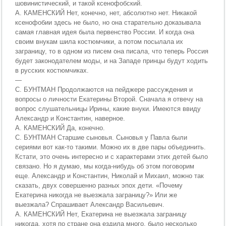
шовинистический, и такой ксенофобский.
А. КАМЕНСКИЙ Нет, конечно, нет, абсолютно нет. Никакой
ксенофобии здесь не было, но она старательно доказывала
самая главная идея была первенство России. И когда она
своим внукам шила костюмчики, а потом посылала их
заграницу, то в одном из писем она писала, что теперь Россия
будет законодателем моды, и на Западе принцы будут ходить
в русских костюмчиках.
—
С. БУНТМАН Продолжаются на пейджере рассуждения и
вопросы о личности Екатерины Второй. Сначала я отвечу на
вопрос слушательницы Ирины, какие внуки. Имеются ввиду
Александр и Константин, наверное.
А. КАМЕНСКИЙ Да, конечно.
С. БУНТМАН Старшие сыновья. Сыновья у Павла были
сериями вот как-то такими. Можно их в две пары объединить.
Кстати, это очень интересно и с характерами этих детей было
связано. Но я думаю, мы когда-нибудь об этом поговорим
еще. Александр и Константин, Николай и Михаил, можно так
сказать, двух совершенно разных эпох дети. «Почему
Екатерина никогда не выезжала заграницу?» Или же
выезжала? Спрашивает Александр Васильевич.
А. КАМЕНСКИЙ Нет, Екатерина не выезжала заграницу
никогда, хотя по стране она ездила много, было несколько