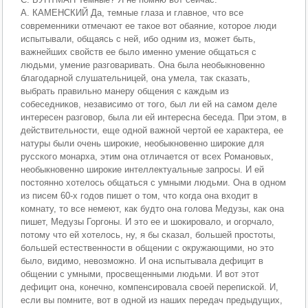
А. КАМЕНСКИЙ Да, темные глаза и главное, что все
современники отмечают ее такое вот обаяние, которое люди
испытывали, общаясь с ней, ибо одним из, может быть,
важнейших свойств ее было именно умение общаться с
людьми, умение разговаривать. Она была необыкновенно
благодарной слушательницей, она умела, так сказать,
выбрать правильно манеру общения с каждым из
собеседников, независимо от того, был ли ей на самом деле
интересен разговор, была ли ей интересна беседа. При этом, в
действительности, еще одной важной чертой ее характера, ее
натуры были очень широкие, необыкновенно широкие для
русского монарха, этим она отличается от всех Романовых,
необыкновенно широкие интеллектуальные запросы. И ей
постоянно хотелось общаться с умными людьми. Она в одном
из писем 60-х годов пишет о том, что когда она входит в
комнату, то все немеют, как будто она голова Медузы, как она
пишет, Медузы Горгоны. И это ее и шокировало, и огорчало,
потому что ей хотелось, ну, я бы сказал, большей простоты,
большей естественности в общении с окружающими, но это
было, видимо, невозможно. И она испытывала дефицит в
общении с умными, просвещенными людьми. И вот этот
дефицит она, конечно, компенсировала своей перепиской. И,
если вы помните, вот в одной из наших передач предыдущих,