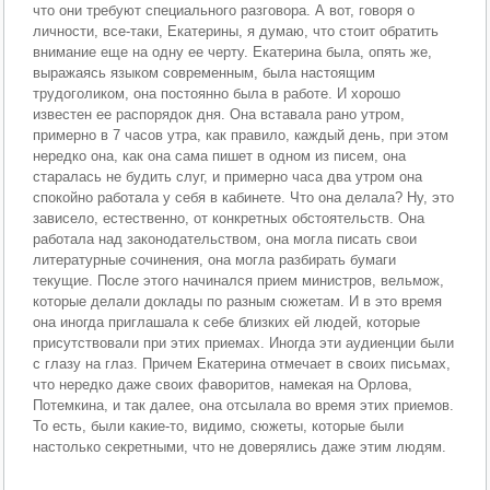
что они требуют специального разговора. А вот, говоря о
личности, все-таки, Екатерины, я думаю, что стоит обратить
внимание еще на одну ее черту. Екатерина была, опять же,
выражаясь языком современным, была настоящим
трудоголиком, она постоянно была в работе. И хорошо
известен ее распорядок дня. Она вставала рано утром,
примерно в 7 часов утра, как правило, каждый день, при этом
нередко она, как она сама пишет в одном из писем, она
старалась не будить слуг, и примерно часа два утром она
спокойно работала у себя в кабинете. Что она делала? Ну, это
зависело, естественно, от конкретных обстоятельств. Она
работала над законодательством, она могла писать свои
литературные сочинения, она могла разбирать бумаги
текущие. После этого начинался прием министров, вельмож,
которые делали доклады по разным сюжетам. И в это время
она иногда приглашала к себе близких ей людей, которые
присутствовали при этих приемах. Иногда эти аудиенции были
с глазу на глаз. Причем Екатерина отмечает в своих письмах,
что нередко даже своих фаворитов, намекая на Орлова,
Потемкина, и так далее, она отсылала во время этих приемов.
То есть, были какие-то, видимо, сюжеты, которые были
настолько секретными, что не доверялись даже этим людям.