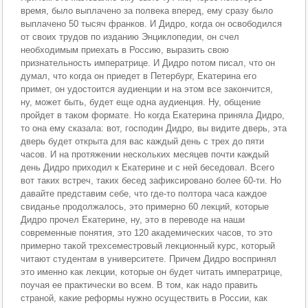
время, было выплачено за полвека вперед, ему сразу было
выплачено 50 тысяч франков. И Дидро, когда он освободился
от своих трудов по изданию Энциклопедии, он счел
необходимым приехать в Россию, выразить свою
признательность императрице. И Дидро потом писал, что он
думал, что когда он приедет в Петербург, Екатерина его
примет, он удостоится аудиенции и на этом все закончится,
ну, может быть, будет еще одна аудиенция. Ну, общение
пройдет в таком формате. Но когда Екатерина приняла Дидро,
то она ему сказала: вот, господин Дидро, вы видите дверь, эта
дверь будет открыта для вас каждый день с трех до пяти
часов. И на протяжении нескольких месяцев почти каждый
день Дидро приходил к Екатерине и с ней беседовал. Всего
вот таких встреч, таких бесед зафиксировано более 60-ти. Но
давайте представим себе, что где-то полтора часа каждое
свиданье продолжалось, это примерно 60 лекций, которые
Дидро прочел Екатерине, ну, это в переводе на наши
современные понятия, это 120 академических часов, то это
примерно такой трехсеместровый лекционный курс, который
читают студентам в университете. Причем Дидро воспринял
это именно как лекции, которые он будет читать императрице,
поучая ее практически во всем. В том, как надо править
страной, какие реформы нужно осуществить в России, как