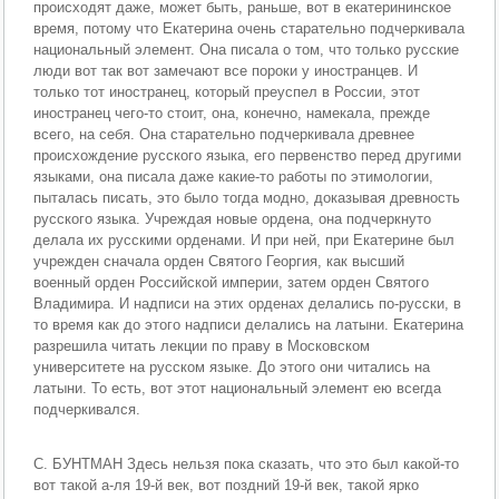
происходят даже, может быть, раньше, вот в екатерининское
время, потому что Екатерина очень старательно подчеркивала
национальный элемент. Она писала о том, что только русские
люди вот так вот замечают все пороки у иностранцев. И
только тот иностранец, который преуспел в России, этот
иностранец чего-то стоит, она, конечно, намекала, прежде
всего, на себя. Она старательно подчеркивала древнее
происхождение русского языка, его первенство перед другими
языками, она писала даже какие-то работы по этимологии,
пыталась писать, это было тогда модно, доказывая древность
русского языка. Учреждая новые ордена, она подчеркнуто
делала их русскими орденами. И при ней, при Екатерине был
учрежден сначала орден Святого Георгия, как высший
военный орден Российской империи, затем орден Святого
Владимира. И надписи на этих орденах делались по-русски, в
то время как до этого надписи делались на латыни. Екатерина
разрешила читать лекции по праву в Московском
университете на русском языке. До этого они читались на
латыни. То есть, вот этот национальный элемент ею всегда
подчеркивался.
С. БУНТМАН Здесь нельзя пока сказать, что это был какой-то
вот такой а-ля 19-й век, вот поздний 19-й век, такой ярко