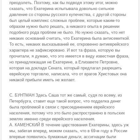
преодолеть. Поэтому, как бы подводя этому итог, можно
сказать, что Екатерина испытывала довольно сильное
давление со стороны русского купечества, с другой стороны
был целый комплекс сложных проблем, которые каким-то
образом нужно было решать, а никакого опыта в решении
подобного рода проблем не было. Но нужно сказать, что нет
никаких оснований считать, что Екатерина была антисемиткой.
То есть, никаких высказываний ее, откровенно антиеврейского
характера не зафиксировано. И вот та фраза, которую вы
прочитали, я думаю, что это имеется в виду известная фраза,
но принадлежащая не Екатерине, а Елизавете Петровне,
которая на докладе Сената, который предлагал разрешить
еврейскую торговлю, написала, что от врагов Христовых она
никакой прибыли иметь не желает.
С. БУНТМАН Здесь Саша тот же самый, судя по всему, из
Петербурга, ставит еще такой вопрос, что подделка денег
была проблемой в связи с присоединением еврейского
населения, потому что это было распространено в польских
землях именно среди еврейского населения.
А. КАМЕНСКИЙ В течение царствования Екатерины, здесь уж
мы, забегая вперед, можем сказать, что в 69-м году в России
впервые появились бумажные деньги, ассигнации были