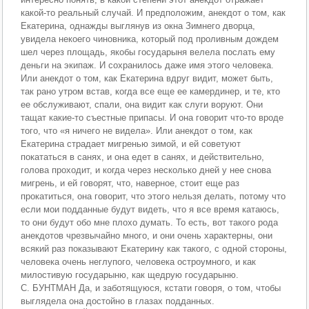
какой-то реальный случай. И предположим, анекдот о том, как
Екатерина, однажды выглянув из окна Зимнего дворца,
увидела некоего чиновника, который под проливным дождем
шел через площадь, якобы государыня велела послать ему
деньги на экипаж. И сохранилось даже имя этого человека.
Или анекдот о том, как Екатерина вдруг видит, может быть,
так рано утром встав, когда все еще ее камердинер, и те, кто
ее обслуживают, спали, она видит как слуги воруют. Они
тащат какие-то съестные припасы. И она говорит что-то вроде
того, что «я ничего не видела». Или анекдот о том, как
Екатерина страдает мигренью зимой, и ей советуют
покататься в санях, и она едет в санях, и действительно,
голова проходит, и когда через несколько дней у нее снова
мигрень, и ей говорят, что, наверное, стоит еще раз
прокатиться, она говорит, что этого нельзя делать, потому что
если мои подданные будут видеть, что я все время катаюсь,
то они будут обо мне плохо думать. То есть, вот такого рода
анекдотов чрезвычайно много, и они очень характерны, они
всякий раз показывают Екатерину как такого, с одной стороны,
человека очень неглупого, человека остроумного, и как
милостивую государыню, как щедрую государыню.
С. БУНТМАН Да, и заботящуюся, кстати говоря, о том, чтобы
выглядела она достойно в глазах подданных.