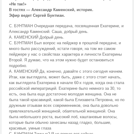
«Не так!»
В гостях — Александр Каменский, историк.
Эфир ведет Сергей Бунтман.
С. БУНТМАН Очередная передача, посвященная Екатерине, и
Александр Каменский. Саша, добрый день.
А. КАМЕНСКИЙ Добрый день.
С. БУНТМАН Был вопрос на пейджер в прошлой передаче, и
много было рассуждений, кстати говоря, на том же самом
пейджере у нас о свойствах характера и личности Екатерины
Второй. Я думаю, что на этом нужно будет остановиться
подробно.
А. КАМЕНСКИЙ Да, конечно, давайте с этого сегодня начнем.
Итак, как выглядела, может быть, даже с этого стоит начать,
как выглядела Екатерина в начале 60-х годов, когда она стала
российской императрицей. Екатерине было немного за 30, то
есть, она была еще достаточно молодая женщина. Она не
была такой красавицей, какой была Елизавета Петровна, но по
дружным отзывам всех современников, она была довольно
привлекательной женщиной, обаятельной женщиной. Она
была небольшого роста, высокий лоб, каштановые волосы,
которые были обычно зачесаны назад гладко, большие,
красивые, умные глаза
С. БУНТМАН Темные? Я не помню вот сейчас.