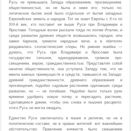
Русь не превышала Запада образованием, просвещени­ем,
общественностью, но не была и ниже его; только по­
литическое бытие оной было отдельное от бытия западных
Европейских земель и народов. Тот не знает Европы с Х-го по
ХIII-й век, кто поставит ее выше Руси при Влади­мире и
Ярославе. Голодные волки рыскали тогда по полям Италии, и
среди развалин древних обществ возвышались городки, или
замки баронов, гремели народные вечи, а в обителях
раздавались схоластические споры. Но равная ошибка —
думать, что Русь при Владимире и Ярославе была
государство сильное, единодержавное, громкое про­
свещением, верою, гражданственностью. Представляя со­бой
начатки общественности, она уступала Западу тем, что не
имела важных преимуществ и средств, таившихся на Западе:
древней гражданственности, древнего образова­ния и
просвещения, подобно садовым растениям одичав­ших среди
развалин, но — не погибших. Надобно было только руке
времени удобрить новую почву и пересадить растение,
сделавшееся диким, чтобы оно снова и пышнее расцвело:
этого Русь не могла ожидать.
Единство Руси заключалось в языке и религии, но не в
политическом составе, не в нравах жителей: вот важней­шее
обстоятельство. Правление княжеств было смешени­ем