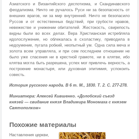
Азиатского и Византийского деспотизма, и Скандинав­ского
феодализма. Ничто не ручалось Руси ни за безопас­ность от
внешних врагов, ни за мир внутренний. Ничто не безопасило
Руссов и от естественных бедствий, при гру­бости нравов,
невежестве и унижении обитателей. Жес­токость, свирепость
видны были во всех делах. Вера Хри­стианская истребляла
идолослужение, но облекалась в схоластику, приводила в
недоумение, пугала робкий, не­опытный ум. Одна сила меча и
золота всем управляла, и при сем последнем отношении не
было уже спасения ни в крестной грамоте, ни в клятве, ибо
клятва могла быть разрешена, успех мог привлечь верность, а
построение монастыря, или духовная эпитимия, успокоить
совесть.
История русского народа. В 6 т. М., 1830. Т. 2. С. 277-278.
Миниатюра: Алексей Кившенко. «Долобский съезд
князей — свидание князя Владимира Мономаха с князем
Святополком»
Похожие материалы
Наставления церкви,