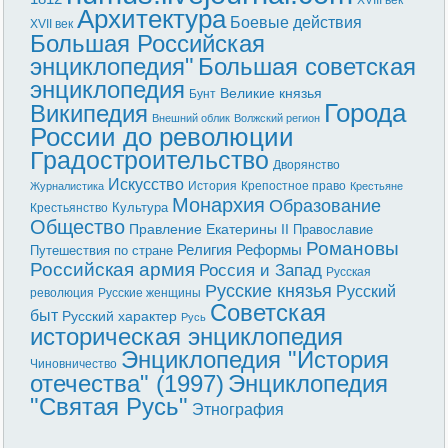
XVIII век
Архитектура
Боевые действия
XVII век
Большая Российская
энциклопедия"
Большая советская
энциклопедия
Великие князья
Бунт
Города
Википедия
Внешний облик
Волжский регион
России до революции
Градостроительство
Дворянство
Искусство
История
Крепостное право
Журналистика
Крестьяне
Монархия
Образование
Культура
Крестьянство
Общество
Правление Екатерины II
Православие
Романовы
Реформы
Религия
Путешествия по стране
Российская армия
Россия и Запад
Русская
Русские князья
Русский
революция
Русские женщины
Советская
быт
Русский характер
Русь
историческая энциклопедия
Энциклопедия "История
Чиновничество
отечества" (1997)
Энциклопедия
"Святая Русь"
Этнография