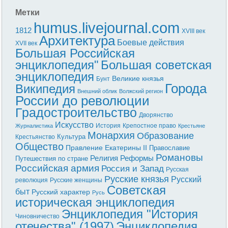
Метки
humus.livejournal.com
1812
XVIII век
Архитектура
Боевые действия
XVII век
Большая Российская
энциклопедия"
Большая советская
энциклопедия
Великие князья
Бунт
Города
Википедия
Внешний облик
Волжский регион
России до революции
Градостроительство
Дворянство
Искусство
История
Крепостное право
Журналистика
Крестьяне
Монархия
Образование
Культура
Крестьянство
Общество
Правление Екатерины II
Православие
Романовы
Реформы
Религия
Путешествия по стране
Российская армия
Россия и Запад
Русская
Русские князья
Русский
революция
Русские женщины
Советская
быт
Русский характер
Русь
историческая энциклопедия
Энциклопедия "История
Чиновничество
отечества" (1997)
Энциклопедия