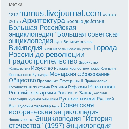
Метки
humus.livejournal.com
1812
XVIII век
Архитектура
Боевые действия
XVII век
Большая Российская
энциклопедия"
Большая советская
энциклопедия
Великие князья
Бунт
Города
Википедия
Внешний облик
Волжский регион
России до революции
Градостроительство
Дворянство
Искусство
История
Крепостное право
Журналистика
Крестьяне
Монархия
Образование
Культура
Крестьянство
Общество
Правление Екатерины II
Православие
Романовы
Реформы
Религия
Путешествия по стране
Российская армия
Россия и Запад
Русская
Русские князья
Русский
революция
Русские женщины
Советская
быт
Русский характер
Русь
историческая энциклопедия
Энциклопедия "История
Чиновничество
отечества" (1997)
Энциклопедия