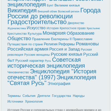
энциклопедия
Великие князья
Бунт
Города
Википедия
Внешний облик
Волжский регион
России до революции
Градостроительство
Дворянство
Искусство
История
Крепостное право
Журналистика
Крестьяне
Монархия
Образование
Культура
Крестьянство
Общество
Правление Екатерины II
Православие
Романовы
Реформы
Религия
Путешествия по стране
Российская армия
Россия и Запад
Русская
Русские князья
Русский
революция
Русские женщины
Советская
быт
Русский характер
Русь
историческая энциклопедия
Энциклопедия "История
Чиновничество
отечества" (1997)
Энциклопедия
"Святая Русь"
Этнография
Термины
События
Деятели
Государства
Народы
Источники
Хронология
История России и сопредельных стран с древнейших времен и до