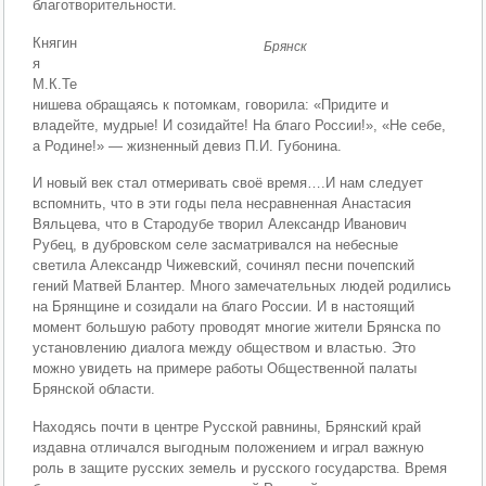
благотворительности.
Княгин
Брянск
я
М.К.Те
нишева обращаясь к потомкам, говорила: «Придите и
владейте, мудрые! И созидайте! На благо России!», «Не себе,
а Родине!» — жизненный девиз П.И. Губонина.
И новый век стал отмеривать своё время….И нам следует
вспомнить, что в эти годы пела несравненная Анастасия
Вяльцева, что в Стародубе творил Александр Иванович
Рубец, в дубровском селе засматривался на небесные
светила Александр Чижевский, сочинял песни почепский
гений Матвей Блантер. Много замечательных людей родились
на Брянщине и созидали на благо России. И в настоящий
момент большую работу проводят многие жители Брянска по
установлению диалога между обществом и властью. Это
можно увидеть на примере работы Общественной палаты
Брянской области.
Находясь почти в центре Русской равнины, Брянский край
издавна отличался выгодным положением и играл важную
роль в защите русских земель и русского государства. Время