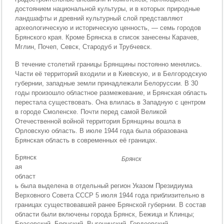
достоянием национальной культуры, и в которых природные
ландшафты и древний культурный слой представляют
археологическую и историческую ценность, — семь городов
Брянского края. Кроме Брянска в список занесены Карачев,
Мглин, Почеп, Севск, Стародуб и Трубчевск.
В течение столетий границы Брянщины постоянно менялись.
Части её территорий входили и в Киевскую, и в Белгородскую
губернии, западные земли принадлежали Белоруссии. В 30
годы произошло областное размежевание, и Брянская область
перестала существовать. Она влилась в Западную с центром
в городе Смоленске. Почти перед самой Великой
Отечественной войной территория Брянщины вошла в
Орловскую область. В июле 1944 года была образована
Брянская область в современных её границах.
Брянск
Брянск
ая
област
ь была выделена в отдельный регион Указом Президиума
Верховного Совета СССР 5 июля 1944 года приблизительно в
границах существовавшей ранее Брянской губернии. В состав
области были включены города Брянск, Бежица и Клинцы;
Брасовский, Брянский, Выгоничский, Гордеевский,