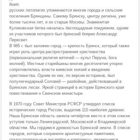
йших
русских летописях упоминаются многие города и сельские
поселения Брянщины. Самому Брянску, центру региона, уже
более тысячи лет, и он старше Москвы. Знаменитая
Куликовская битва началась беспощадным поединком, одним
из участников которого был брянский боярин Александр
Пересвет.
В 985 г. был заложен город — крепость Брянск, который также
играл роль центра распространения христианства
(первоначальная религия вятичей — культ Перуна, бога
молний). Местные старейшины многие десятилетия упорно
сопротивлялись власти киевских князей и введению
христианства. Одним из них, по версии историков, был
полулегендарный Соловей — разбойник, действовавший в
Брянских лесах. Яркой страницей в истории Брянского края
повествования о Свенском монастыре.
В 1970 году Совет Министров РСФСР утвердил список
исторических город России, выделив 115 наиболее древних.
Наша Брянская область заняла четвёртое место в этом списке
уступив только Ленинградской, Московской и Владимирской
областям. Мы гордимся древностью Брянской земли. В список
городов, которые сохранили архитектурные памятники,
градостроительные ансамбли и комплексы, являющиеся