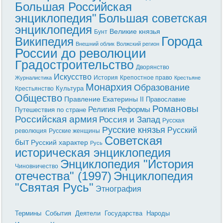
Большая Российская
энциклопедия"
Большая советская
энциклопедия
Великие князья
Бунт
Города
Википедия
Внешний облик
Волжский регион
России до революции
Градостроительство
Дворянство
Искусство
История
Крепостное право
Журналистика
Крестьяне
Монархия
Образование
Культура
Крестьянство
Общество
Правление Екатерины II
Православие
Романовы
Реформы
Религия
Путешествия по стране
Российская армия
Россия и Запад
Русская
Русские князья
Русский
революция
Русские женщины
Советская
быт
Русский характер
Русь
историческая энциклопедия
Энциклопедия "История
Чиновничество
отечества" (1997)
Энциклопедия
"Святая Русь"
Этнография
Термины
События
Деятели
Государства
Народы