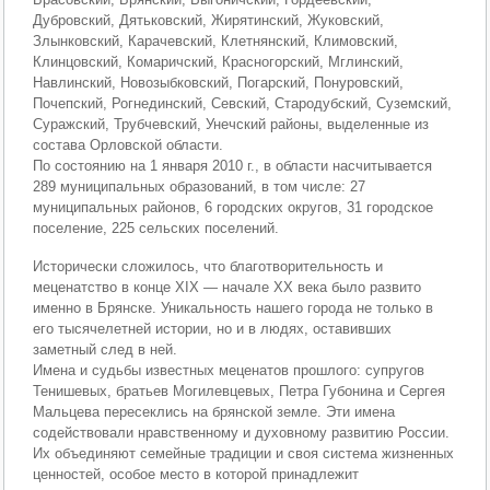
Дубровский, Дятьковский, Жирятинский, Жуковский,
Злынковский, Карачевский, Клетнянский, Климовский,
Клинцовский, Комаричский, Красногорский, Мглинский,
Навлинский, Новозыбковский, Погарский, Понуровский,
Почепский, Рогнединский, Севский, Стародубский, Суземский,
Суражский, Трубчевский, Унечский районы, выделенные из
состава Орловской области.
По состоянию на 1 января 2010 г., в области насчитывается
289 муниципальных образований, в том числе: 27
муниципальных районов, 6 городских округов, 31 городское
поселение, 225 сельских поселений.
Исторически сложилось, что благотворительность и
меценатство в конце XIX — начале XX века было развито
именно в Брянске. Уникальность нашего города не только в
его тысячелетней истории, но и в людях, оставивших
заметный след в ней.
Имена и судьбы известных меценатов прошлого: супругов
Тенишевых, братьев Могилевцевых, Петра Губонина и Сергея
Мальцева пересеклись на брянской земле. Эти имена
содействовали нравственному и духовному развитию России.
Их объединяют семейные традиции и своя система жизненных
ценностей, особое место в которой принадлежит