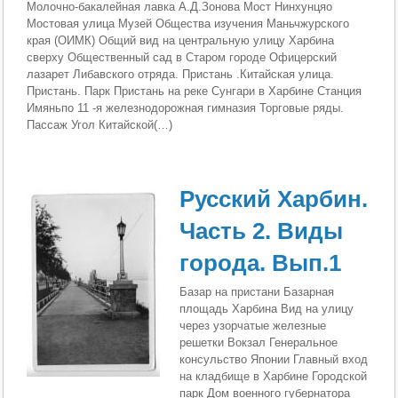
Молочно-бакалейная лавка А.Д.Зонова Мост Нинхунцяо
Мостовая улица Музей Общества изучения Маньчжурского
края (ОИМК) Общий вид на центральную улицу Харбина
сверху Общественный сад в Старом городе Офицерский
лазарет Либавского отряда. Пристань .Китайская улица.
Пристань. Парк Пристань на реке Сунгари в Харбине Станция
Имяньпо 11 -я железнодорожная гимназия Торговые ряды.
Пассаж Угол Китайской(…)
Русский Харбин.
Часть 2. Виды
города. Вып.1
Базар на пристани Базарная
площадь Харбина Вид на улицу
через узорчатые железные
решетки Вокзал Генеральное
консульство Японии Главный вход
на кладбище в Харбине Городской
парк Дом военного губернатора