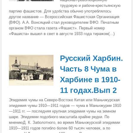
трудовую и рабоче-крестьянскую
партию фашистов. Для удобства обычно употреблялось
другое название — Всероссийская Фашистская Организация
(ВФО). А.А. Вонсяцкий стал руководителем ВФО. Печатным
органом ВФО стала газета «Фашист». Первый номер
«Фашиста» вышел в свет в августе 1933 года тиражом(…)
Русский Харбин.
Часть 8 Чума в
Харбине в 1910-
11 годах.Вып 2
Эпидемия чумы на Северо-Востоке Китая или Маньчжурская
эпидемия чумы 1910—1911 годов — чума в Маньчжурии 1910
—1911 гг. — последняя крупная эпидемия чумы на земном
шаре. Эпидемии подобного масштаба крайне редки. По
мнениюД. К. Заболотного, во время Маньчжурской эпидемии
1910—1911 годов погибло более 60 тысяч человек, а по