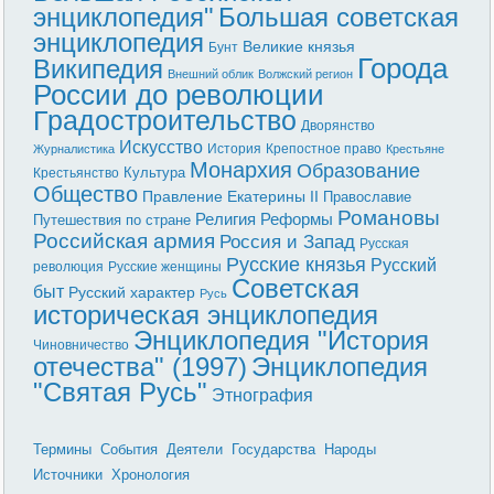
энциклопедия"
Большая советская
энциклопедия
Великие князья
Бунт
Города
Википедия
Внешний облик
Волжский регион
России до революции
Градостроительство
Дворянство
Искусство
История
Крепостное право
Журналистика
Крестьяне
Монархия
Образование
Культура
Крестьянство
Общество
Правление Екатерины II
Православие
Романовы
Реформы
Религия
Путешествия по стране
Российская армия
Россия и Запад
Русская
Русские князья
Русский
революция
Русские женщины
Советская
быт
Русский характер
Русь
историческая энциклопедия
Энциклопедия "История
Чиновничество
отечества" (1997)
Энциклопедия
"Святая Русь"
Этнография
Термины
События
Деятели
Государства
Народы
Источники
Хронология