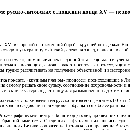
ме русско-литовских отношений конца XV — первой
 XV–XVI вв. ареной напряженной борьбы крупнейших держав Во
о отодвинуть границу с Литвой далеко на запад, включив в свой
сано немало, но многие аспекты данной темы еще мало изучены
ипломатов воюющих держав, а как относилось к происходящим с
росы трудно рассчитывать на получение объективной и всесторо
ка показать «крупным планом» процессы, происходившие в Лито
ния самому решать свою судьбу, соотношение добровольности и 
й в книге материал дает пищу для размышлений над этими во
ека: от столкновений на русско-литовской границе в 80-х гг. X
в в ходе исследования приходилось обращаться к более ранним в
«Археографический центр». За пятнадцать лет, прошедших с тех 
збранной нами темы. Среди них — фундаментальное исследовани
и финансах Великого княжества Литовского в правление Алексан