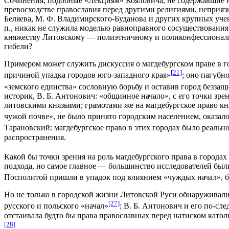
Сочинения, подобные «Лекциям» Кояловича, не содержавшие но
превосходстве православия перед другими религиями, неприязн
Беляева, М. Ф. Владимирского-Буданова и других крупных уче
п., никак не служила моделью равноправного сосуществования
княжеству Литовскому — полиэтничному и поликонфессиональ
гибели?
Примером может служить дискуссия о магдебургском праве в г
[21]
причиной упадка городов юго-западного края»
; оно пагубн
«земского единства» сословную борьбу и оставив город безза
историк, В. Б. Антонович: «общинное начало», с его точки зр
литовскими князьями; грамотами же на магдебургское право кн
чужой почве», не было принято городским населением, оказа
Тарановский: магдебургское право в этих городах было реальн
распространения.
Какой бы точки зрения на роль магдебургского права в город
подхода, но самое главное — большинство исследователей были 
Посполитой пришли в упадок под влиянием «чуждых начал», б
Но не только в городской жизни Литовской Руси обнаруживал
[27]
русского и польского «начал»
; В. Б. Антонович и его по-сл
отстаивала будто бы права православных перед натиском католи
[28]