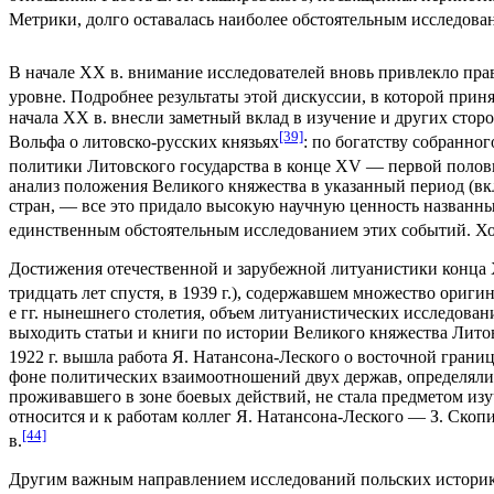
Метрики, долго оставалась наиболее обстоятельным исследова
В начале XX в. внимание исследователей вновь привлекло пра
уровне. Подробнее результаты этой дискуссии, в которой приня
начала XX в. внесли заметный вклад в изучение и других стор
[39]
Вольфа о литовско-русских князьях
: по богатству собранно
политики Литовского государства в конце XV — первой полови
анализ положения Великого княжества в указанный период (вк
стран, — все это придало высокую научную ценность названным
единственным обстоятельным исследованием этих событий. Ход
Достижения отечественной и зарубежной литуанистики конца 
тридцать лет спустя, в 1939 г.), содержавшем множество ориг
е гг. нынешнего столетия, объем литуанистических исследован
выходить статьи и книги по истории Великого княжества Лито
1922 г. вышла работа Я. Натансона-Леского о восточной грани
фоне политических взаимоотношений двух держав, определялис
проживавшего в зоне боевых действий, не стала предметом изуч
относится и к работам коллег Я. Натансона-Леского — З. Ско
[44]
в.
Другим важным направлением исследований польских историко