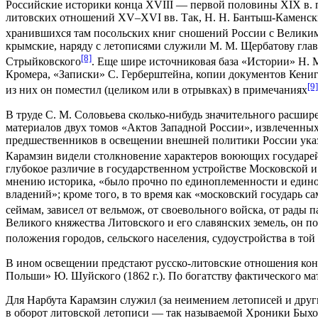
Российские историки конца XVIII — первой половины XIX в. 
литовских отношений XV–XVI вв. Так, H. Н. Бантыш-Каменский
хранившихся там посольских книг сношений России с Великим
крымские, наряду с летописями служили М. М. Щербатову гла
[8]
Стрыйковского
. Еще шире источниковая база «Истории» H. 
Кромера, «Записки» С. Герберштейна, копии документов Кениг
[9]
из них он поместил (целиком или в отрывках) в примечаниях
В труде С. М. Соловьева сколько-нибудь значительного расши
материалов двух томов «Актов Западной России», извлеченных
предшественников в освещении внешней политики России указ
Карамзин видели столкновение характеров воюющих государей 
глубокое различие в государственном устройстве Московской и
мнению историка, «было прочно по единоплеменности и едино
владений»; кроме того, в то время как «московский государь 
сеймам, зависел от вельмож, от своевольного войска, от рады 
Великого княжества Литовского и его славянских земель, он по
положения городов, сельского населения, судоустройства в той
В ином освещении предстают русско-литовские отношения конц
Польши» Ю. Шуйского (1862 г.). По богатству фактического м
Для Нарбута Карамзин служил (за неимением летописей и друг
в оборот литовской летописи — так называемой Хроники Быхо