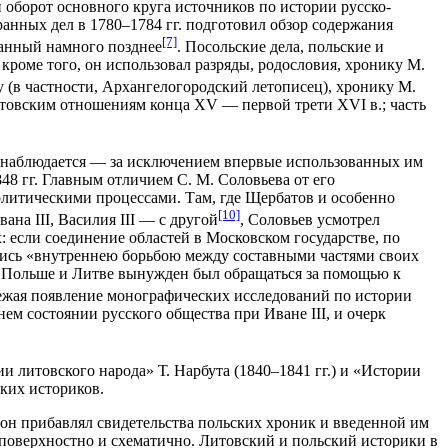
оборот основного круга источников по истории русско-
нных дел в 1780–1784 гг. подготовил обзор содержания
[7]
ванный намного позднее
. Посольские дела, польские и
оме того, он использовал разряды, родословия, хронику М.
 (в частности, Архангелогородский летописец), хронику М.
итовским отношениям конца XV — первой трети XVI в.; часть
е наблюдается — за исключением впервые использованных им
8 гг. Главным отличием С. М. Соловьева от его
олитическими процессами. Там, где Щербатов и особенно
[10]
а III, Василия III — с другой
, Соловьев усмотрел
: если соединение областей в Московском государстве, по
лись «внутреннею борьбою между составными частями своих
к в Польше и Литве вынужден был обращаться за помощью к
ережая появление монографических исследований по истории
нем состоянии русского общества при Иване III, и очерк
литовского народа» Т. Нарбута (1840–1841 гг.) и «Истории
ких историков.
 он прибавлял свидетельства польских хроник и введенной им
поверхностно и схематично. Литовский и польский историки в