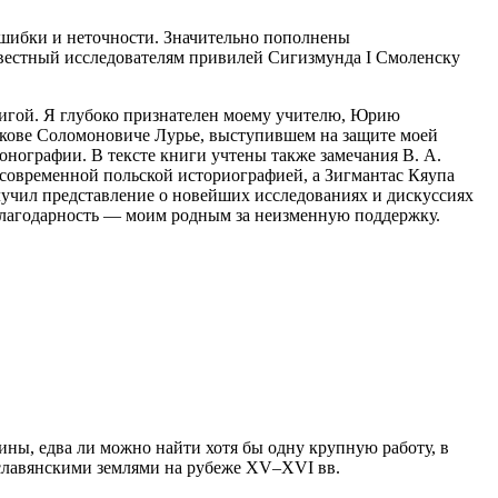
ошибки и неточности. Значительно пополнены
звестный исследователям привилей Сигизмунда I Смоленску
нигой. Я глубоко признателен моему учителю, Юрию
 Якове Соломоновиче Лурье, выступившем на защите моей
нографии. В тексте книги учтены также замечания В. А.
с современной польской историографией, а Зигмантас Кяупа
лучил представление о новейших исследованиях и дискуссиях
 благодарность — моим родным за неизменную поддержку.
ны, едва ли можно найти хотя бы одну крупную работу, в
е славянскими землями на рубеже XV–XVI вв.