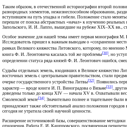
Таким образом, в отечественной историографии второй полови
разнородных элементов, нежизнеспособном образовании, разд
вступившем на путь упадка и гибели. Положение стало меняться
перешли от поиска абстрактных «начал» к изучению реальных 
Запольского, И. И. Лаппо, вышедшие на рубеже XIX–XX вв., с
Особое значение для нашей темы имеет первая монография М. 
Исследователь пришел к важным выводам о «сохранении местно
рамках Великого княжества Литовского, которому, по мнению 
[30]
книга Ф. И. Леонтовича касалась той же проблемы
, но уст
определении статуса ряда князей Ф. И. Леонтович ошибся, сме
Судьбы отдельных земель, входивших в Великое княжество Лит
восточных земель с центральным правительством, стали предме
[32]
очерке государственного устройства Литвы
. Появились пер
[33]
характер — вроде книги И. П. Виноградова о Вязьме
, друг
доведены только до конца XIV — начала XV в. Охватывали весь
[34]
Смоленской земле
. Значительно полнее и тщательнее были 
принадлежит также обстоятельный анализ положения городов 
сегодня не утратила своей научной ценности.
Расширение источниковой базы, совершенствование методики и
отношения. Работа Е. И. Кашпровского, посвященная перипети