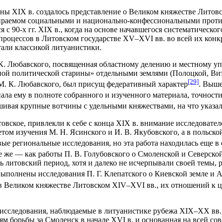
ны XIX в. создалось представление о Великом княжестве Литов
ираемом социальными и национально-конфессиональными противо
 с 90-х гг. XIX в., когда на основе начавшегося систематическ
процессов в Литовском государстве XV–XVI вв. во всей их конк
тали классикой литуанистики.
К. Любавского, посвященная областному делению и местному уп
й политической старины» отдельными землями (Полоцкой, Витеб
[29]
М. К. Любавского, был присущ федеративный характер
. Выше
упала ему в полноте собранного и изученного материала, точно
шивая крупные вотчины с удельными княжествами, на что указал
овское, привлекли к себе с конца XIX в. внимание исследоват
том изучения М. Н. Ясинского и И. В. Якубовского, а в польско
вые региональные исследования, но эта работа находилась еще 
ие же — как работы П. В. Голубовского о Смоленской и Северско
 литовский период, хотя и далеко не исчерпывали своей темы, р
выполнены исследования П. Г. Клепатского о Киевской земле и 
в Великом княжестве Литовском XIV–XVI вв., их отношений к ц
сследования, наблюдаемые в литуанистике рубежа XIX–XX вв., 
ям борьбы за Смоленск в начале XVI в. и основанная на всей с