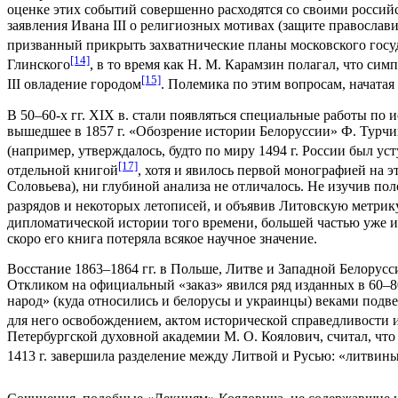
оценке этих событий совершенно расходятся со своими российс
заявления Ивана III о религиозных мотивах (защите православи
призванный прикрыть захватнические планы московского госу
[14]
Глинского
, в то время как H. М. Карамзин полагал, что си
[15]
III овладение городом
. Полемика по этим вопросам, начата
В 50–60-х гг. XIX в. стали появляться специальные работы по
вышедшее в 1857 г. «Обозрение истории Белоруссии» Ф. Турч
(например, утверждалось, будто по миру 1494 г. России был ус
[17]
отдельной книгой
, хотя и явилось первой монографией на 
Соловьева), ни глубиной анализа не отличалось. Не изучив пол
разрядов и некоторых летописей, и объявив Литовскую метри
дипломатической истории того времени, большей частью уже из
скоро его книга потеряла всякое научное значение.
Восстание 1863–1864 гг. в Польше, Литве и Западной Белорус
Откликом на официальный «заказ» явился ряд изданных в 60–80-
народ» (куда относились и белорусы и украинцы) веками подве
для него освобождением, актом исторической справедливости 
Петербургской духовной академии М. О. Коялович, считал, что
1413 г. завершила разделение между Литвой и Русью: «литви