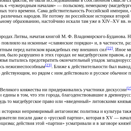
вых фактов, не были исследованиями в собственном смысле сло
ь к «чужеродным началам» — польскому, немецкому (магдебургско
ных того времени. Сама действительность Российской империи, 
 различных народов. Не потому ли российские историки второй
ному образованию, настойчиво искали там уже в XIV–XV вв. н
ородах Литвы, начатая книгой М. Ф. Владимирского-Буданова. Н
о повлияло на исконные «славянские порядки» и, в частности, ра
[22]
щитным перед натиском враждебных ему внешних сил
. Иное м
ения, было разрушено в этих городах не магдебургским правом, 
язья пытались предотвратить окончательный упадок западнорусс
[23]
лось нежизнеспособным
. Ближе к действительности был вывод,
о действующим, но рядом с ним действовало и русское обычное 
[2
ах Великого княжества ни придерживались участники дискуссии
едины в том, что эти города, благоденствовавшие в древнерусск
удь то магдебургское право или «введенный» литовскими князь
и историки непримиримый антагонизм: политика и культура так
едователи писали даже о «русской партии», которая в XV — нача
цизма; действия этой «партии» усматривали и в заговоре князей 