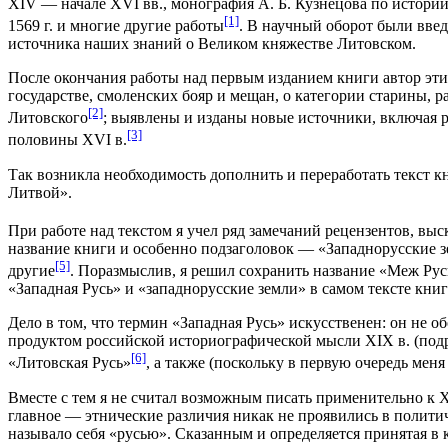
XIV — начале XVI вв., монография А. Б. Кузнецова по истори
[1]
1569 г. и многие другие работы
. В научный оборот были вве
источника наших знаний о Великом княжестве Литовском.
После окончания работы над первым изданием книги автор эти
государстве, смоленских бояр и мещан, о категории старины, 
[2]
Литовского
; выявлены и изданы новые источники, включая р
[3]
половины XVI в.
Так возникла необходимость дополнить и переработать текст к
Литвой».
При работе над текстом я учел ряд замечаний рецензентов, вы
название книги и особенно подзаголовок — «Западнорусские з
[5]
другие
. Поразмыслив, я решил сохранить название «Меж Русь
«Западная Русь» и «западнорусские земли» в самом тексте книг
Дело в том, что термин «Западная Русь» искусственен: он не 
продуктом российской историографической мысли XIX в. (подро
[6]
«Литовская Русь»
, а также (поскольку в первую очередь ме
Вместе с тем я не считал возможным писать применительно к X
главное — этнические различия никак не проявились в полити
называло себя «русью». Сказанным и определяется принятая в 