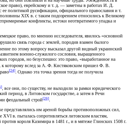
ва, но они повлияли и на научные труды. Убежденность в
е право), еврейскому и т. д. — заметны в работах И. Д.
с ее политикой русификации, официального православия и т.
 половины XIX в. с таким подозрением относились к Великому
епримиримые конфликты, истоки неотвратимого упадка и
емецкое право, по мнению исследователя, явилось «основной
зрушило связь города с землей, породив взамен былого
нение по этому вопросу высказал другой видный украинский
а развитием военно-служилого сословия, выращенного
ких городов, но безуспешно: это право, «выработанное на
 к которому вслед за А. Ф. Кистяковским пришел Ф. В.
[24]
право
. Однако эта точка зрения тогда не получила
5]
, все они, по существу, не выходили за рамки юридического
ий период, в Литовском государстве, а затем в Речи
[26]
ями феодальный строй
.
же представлялись им ареной борьбы противоположных сил,
ле XVI в. пыталась сопротивляться литовским властям,
против короля Казимира в 1481 г., и в мятеже Глинских 1508 г.