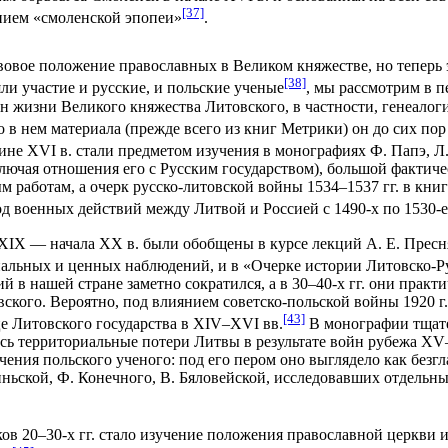
[37]
нием «смоленской эпопеи»
.
вовое положение православных в Великом княжестве, но теперь 
[38]
ли участие и русские, и польские ученые
, мы рассмотрим в 
он жизни Великого княжества Литовского, в частности, генеалог
го в нем материала (прежде всего из книг Метрики) он до сих п
не XVI в. стали предметом изучения в монографиях Ф. Папэ, Л.
лючая отношения его с Русским государством), большой фактич
 работам, а очерк русско-литовской войны 1534–1537 гг. в книг
 военных действий между Литвой и Россией с 1490-х по 1530-е 
XIX — начала XX в. были обобщены в курсе лекций А. Е. Пресн
инальных и ценных наблюдений, и в «Очерке истории Литовско-Р
ий в нашей стране заметно сократился, а в 30–40-х гг. они пра
вского. Вероятно, под влиянием советско-польской войны 1920 
[43]
це Литовского государства в XIV–XVI вв.
В монографии тщате
ь территориальные потери Литвы в результате войн рубежа XV–X
ения польского ученого: под его пером оно выглядело как безгл
пиньской, Ф. Конечного, В. Бяловейской, исследовавших отдел
в 20–30-х гг. стало изучение положения православной церкви 