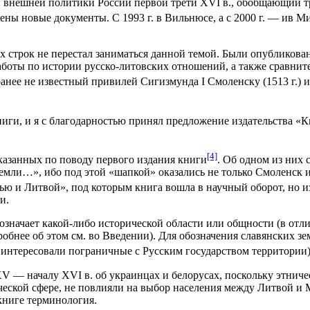
и внешней политики России первой трети XVI в., обобщающий т
дены новые документы. С 1993 г. в Вильнюсе, а с 2000 г. — ив
х строк не перестал заниматься данной темой. Были опубликов
работы по истории русско-литовских отношений, а также сравни
анее не известный привилей Сигизмунда I Смоленску (1513 г.) 
ниги, и я с благодарностью принял предложение издательства «
[4]
сказанных по поводу первого издания книги
. Об одном из них 
емли…», ибо под этой «шапкой» оказались не только Смоленск и
ю и Литвой», под которым книга вошла в научный оборот, но изм
и.
обозначает какой-либо исторической области или общности (в от
бнее об этом см. во Введении). Для обозначения славянских зе
ня интересовали пограничные с Русским государством территор
V — началу XVI в. об украинцах и белорусах, поскольку этниче
ческой сфере, не повлияли на выбор населения между Литвой и 
книге терминология.