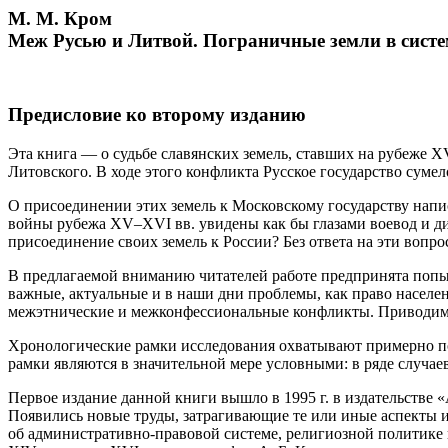
M. M. Кром
Меж Русью и Литвой. Пограничные земли в систе
Предисловие ко второму изданию
Эта книга — о судьбе славянских земель, ставших на рубеже
Литовского. В ходе этого конфликта Русское государство сумел
О присоединении этих земель к Московскому государству напи
войны рубежа XV–XVI вв. увидены как бы глазами воевод и д
присоединение своих земель к России? Без ответа на эти воп
В предлагаемой вниманию читателей работе предпринята попыт
важные, актуальные и в наши дни проблемы, как право населе
межэтнические и межконфессиональные конфликты. Приводимы
Хронологические рамки исследования охватывают примерно полв
рамки являются в значительной мере условными: в ряде случае
Первое издание данной книги вышло в 1995 г. в издательстве 
Появились новые труды, затрагивающие те или иные аспекты и
об административно-правовой системе, религиозной политике 