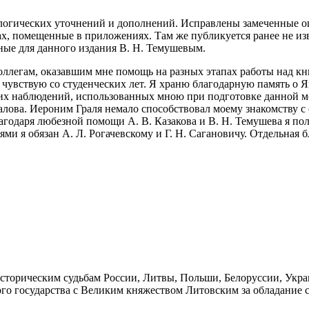
ологических уточнений и дополнений. Исправлены замеченные 
ах, помещенные в приложениях. Там же публикуется ранее не и
ные для данного издания В. Н. Темушевым.
оллегам, оказавшим мне помощь на разных этапах работы над к
я чувствую со студенческих лет. Я храню благодарную память о
их наблюдений, использованных мною при подготовке данной мо
спалова. Иероним Граля немало способствовал моему знакомству 
годаря любезной помощи А. В. Казакова и В. Н. Темушева я по
ми я обязан А. Л. Рогачевскому и Г. Н. Сагановичу. Отдельная
торическим судьбам России, Литвы, Польши, Белоруссии, Украи
ского государства с Великим княжеством Литовским за обладани