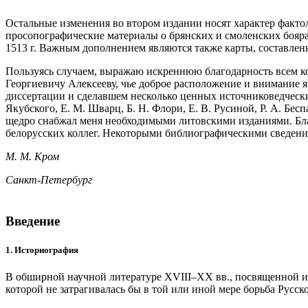
Остальные изменения во втором издании носят характер факт
просопографические материалы о брянских и смоленских бояр
1513 г. Важным дополнением являются также карты, составлен
Пользуясь случаем, выражаю искреннюю благодарность всем к
Георгиевичу Алексееву, чье доброе расположение и внимание 
диссертации и сделавшем несколько ценных источниковедческ
Якубского, Е. М. Шварц, Б. Н. Флори, Е. В. Русиной, Р. А. Бе
щедро снабжал меня необходимыми литовскими изданиями. Бла
белорусских коллег. Некоторыми библиографическими сведения
М. М. Кром
Санкт-Петербург
Введение
1. Историография
В обширной научной литературе XVIII–XX вв., посвященной ис
которой не затрагивалась бы в той или иной мере борьба Рус