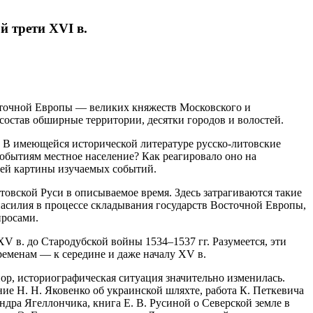
 трети XVI в.
сточной Европы — великих княжеств Московского и
 состав обширные территории, десятки городов и волостей.
. В имеющейся исторической литературе русско-литовские
обытиям местное население? Как реагировало оно на
нней картины изучаемых событий.
вской Руси в описываемое время. Здесь затрагиваются такие
насилия в процессе складывания государств Восточной Европы,
просами.
V в. до Стародубской войны 1534–1537 гг. Разумеется, эти
ременам — к середине и даже началу XV в.
пор, историографическая ситуация значительно изменилась.
е H. Н. Яковенко об украинской шляхте, работа К. Петкевича
дра Ягеллончика, книга Е. В. Русиной о Северской земле в