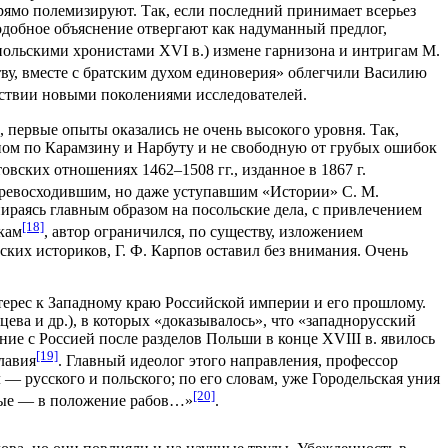
рямо полемизируют. Так, если последний принимает всерьез
подобное объяснение отвергают как надуманный предлог,
 польскими хронистами XVI в.) измене гарнизона и интригам М.
ству, вместе с братским духом единоверия» облегчили Василию
дствии новыми поколениями исследователей.
, первые опыты оказались не очень высокого уровня. Так,
ном по Карамзину и Нарбуту и не свободную от грубых ошибок
товских отношениях 1462–1508 гг., изданное в 1867 г.
непревосходившим, но даже уступавшим «Истории» С. М.
пираясь главным образом на посольские дела, с привлечением
[18]
кам
, автор ограничился, по существу, изложением
ких историков, Г. Ф. Карпов оставил без внимания. Очень
терес к Западному краю Российской империи и его прошлому.
цева и др.), в которых «доказывалось», что «западнорусский
ие с Россией после разделов Польши в конце XVIII в. явилось
[19]
лавия
. Главный идеолог этого направления, профессор
— русского и польского; по его словам, уже Городельская уния
[20]
вные — в положение рабов…»
.