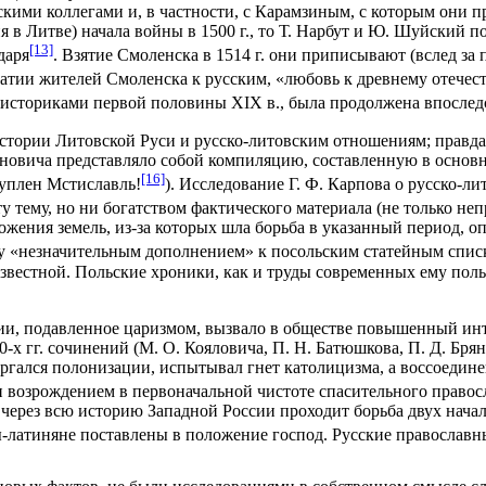
кими коллегами и, в частности, с Карамзиным, с которым они п
я в Литве) начала войны в 1500 г., то Т. Нарбут и Ю. Шуйский 
[13]
даря
. Взятие Смоленска в 1514 г. они приписывают (вслед за
мпатии жителей Смоленска к русским, «любовь к древнему отече
я историками первой половины XIX в., была продолжена впосле
 истории Литовской Руси и русско-литовским отношениям; правда
иновича представляло собой компиляцию, составленную в основ
[16]
туплен Мстиславль!
). Исследование Г. Ф. Карпова о русско-ли
эту тему, но ни богатством фактического материала (не только 
ожения земель, из-за которых шла борьба в указанный период, о
ку «незначительным дополнением» к посольским статейным спис
вестной. Польские хроники, как и труды современных ему польс
сии, подавленное царизмом, вызвало в обществе повышенный ин
х гг. сочинений (М. О. Кояловича, П. Н. Батюшкова, П. Д. Брян
ргался полонизации, испытывал гнет католицизма, а воссоединен
и возрождением в первоначальной чистоте спасительного правос
 через всю историю Западной России проходит борьба двух начал 
ны-латиняне поставлены в положение господ. Русские правосла