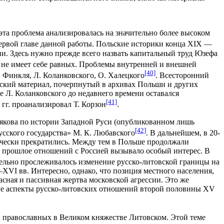
эта проблема анализировалась на значительно более высоком
первой главе данной работы. Польские историки конца XIX —
ии. Здесь нужно прежде всего назвать капитальный труд Юзефа
ор не имеет себе равных. Проблемы внутренней и внешней
[40]
 Финкля, Л. Коланковского, О. Халецкого
. Всесторонний
еский материал, почерпнутый в архивах Польши и других
е Л. Коланковского до недавнего времени оставался
[41]
гг. проанализировал Т. Корзон
.
якова по истории Западной Руси (опубликованном лишь
[42]
усского государства» М. К. Любавского
. В дальнейшем, в 20-
ктически прекратились. Между тем в Польше продолжали
г. прошлое отношений с Россией вызывало особый интерес. В
льно прослеживалось изменение русско-литовской границы на
VI вв. Интересно, однако, что позиция местного населения,
асная и пассивная жертва московской агрессии. Это же
ьные аспекты русско-литовских отношений второй половины XV
и православных в Великом княжестве Литовском. Этой теме