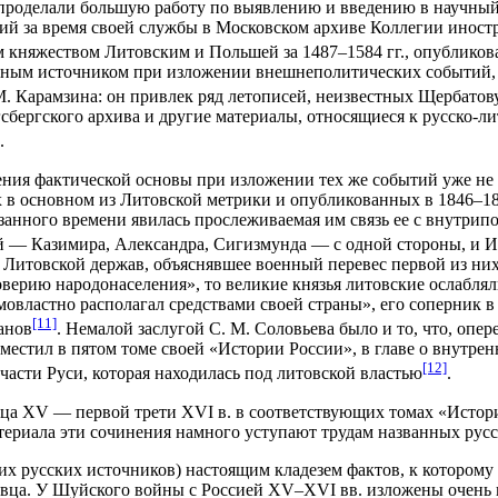
проделали большую работу по выявлению и введению в научный 
 за время своей службы в Московском архиве Коллегии иностра
 княжеством Литовским и Польшей за 1487–1584 гг., опублико
вным источником при изложении внешнеполитических событий, кр
М. Карамзина: он привлек ряд летописей, неизвестных Щербатову
сбергского архива и другие материалы, относящиеся к русско-л
.
рения фактической основы при изложении тех же событий уже н
 в основном из Литовской метрики и опубликованных в 1846–184
анного времени явилась прослеживаемая им связь ее с внутрип
— Казимира, Александра, Сигизмунда — с одной стороны, и Иван
 Литовской держав, объяснявшее военный перевес первой из них
верию народонаселения», то великие князья литовские ослабля
самовластно располагал средствами своей страны», его соперни
[11]
панов
. Немалой заслугой С. М. Соловьева было и то, что, оп
местил в пятом томе своей «Истории России», в главе о внутрен
[12]
 части Руси, которая находилась под литовской властью
.
а XV — первой трети XVI в. в соответствующих томах «Истории 
атериала эти сочинения намного уступают трудам названных русс
их русских источников) настоящим кладезем фактов, к которому
вца. У Шуйского войны с Россией XV–XVI вв. изложены очень 