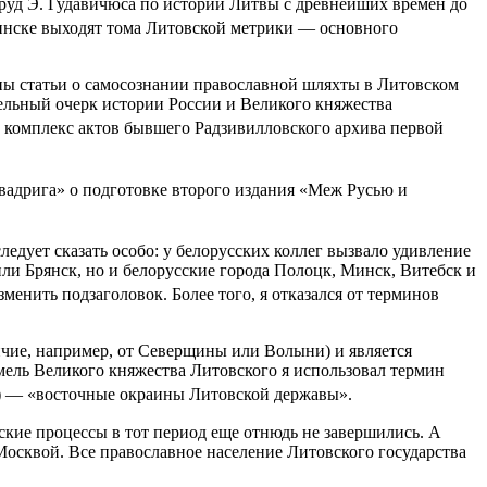
руд Э. Гудавичюса по истории Литвы с древнейших времен до
 Минске выходят тома Литовской метрики — основного
аны статьи о самосознании православной шляхты в Литовском
тельный очерк истории России и Великого княжества
и комплекс актов бывшего Радзивилловского архива первой
Квадрига» о подготовке второго издания «Меж Русью и
следует сказать особо: у белорусских коллег вызвало удивление
ли Брянск, но и белорусские города Полоцк, Минск, Витебск и
енить подзаголовок. Более того, я отказался от терминов
личие, например, от Северщины или Волыни) и является
мель Великого княжества Литовского я использовал термин
ии) — «восточные окраины Литовской державы».
ские процессы в тот период еще отнюдь не завершились. А
Москвой. Все православное население Литовского государства