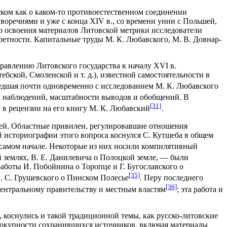
ском как о каком-то противоестественном соединении
речиями и уже с конца XIV в., со времени унии с Польшей,
ого освоения материалов Литовской метрики исследователи
ретности. Капитальные труды М. К. Любавского, М. В. Довнар-
равлению Литовского государства к началу XVI в.
ской, Смоленской и т. д.), известной самостоятельности в
дшая почти одновременно с исследованием М. К. Любавского
сти наблюдений, масштабности выводов и обобщений. В
[31]
 в рецензии на его книгу М. К. Любавский
.
елей. Областные привилеи, регулировавшие отношения
й историографии этого вопроса коснулся С. Кутшеба в общем
в самом начале. Некоторые из них носили компилятивный
й землях, В. Е. Данилевича о Полоцкой земле, — были
аботы И. Побойнина о Торопце и Г. Бугославского о
[35]
А. С. Грушевского о Пинском Полесье
. Перу последнего
[36]
ентральному правительству и местным властям
; эта работа и
коснулись и такой традиционной темы, как русско-литовские
овокупности сохранившихся источников, включая материалы